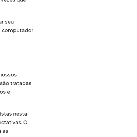
ar seu
eu computador
 nossos
 são tratadas
os e
istas nesta
ectativas. O
m as