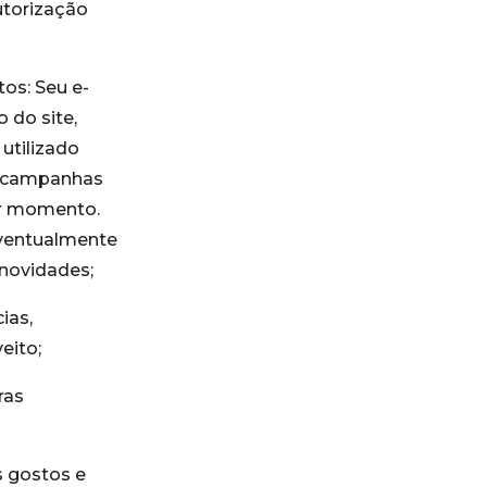
utorização
os: Seu e-
 do site,
utilizado
u campanhas
uer momento.
ventualmente
 novidades;
ias,
eito;
ras
s gostos e