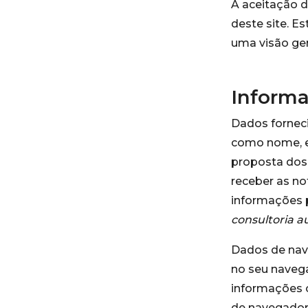
A aceitação d
deste site. E
uma visão ger
Informa
Dados forneci
como nome, e-
proposta dos 
receber as no
informações p
consultoria 
Dados de nave
no seu navega
informações c
de navegador,