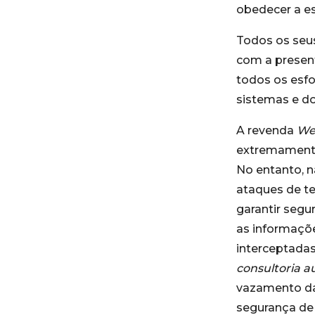
obedecer a es
Todos os seus
com a present
todos os esfo
sistemas e d
A revenda
We
extremamente 
No entanto, 
ataques de t
garantir segu
as informaçõ
interceptadas
consultoria 
vazamento das
segurança de 