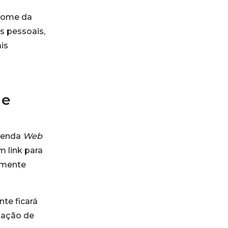
 nome da
s pessoais,
is
 e
evenda
Web
 link para
tamente
te ficará
itação de