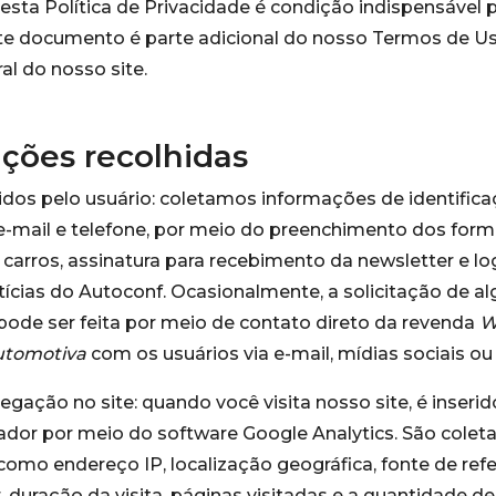
esta Política de Privacidade é condição indispensável 
ste documento é parte adicional do nosso Termos de Uso
al do nosso site.
ções recolhidas
dos pelo usuário: coletamos informações de identifica
mail e telefone, por meio do preenchimento dos formu
carros, assinatura para recebimento da newsletter e lo
tícias do Autoconf. Ocasionalmente, a solicitação de 
ode ser feita por meio de contato direto da revenda
W
automotiva
com os usuários via e-mail, mídias sociais ou 
gação no site: quando você visita nosso site, é inserid
dor por meio do software Google Analytics. São colet
omo endereço IP, localização geográfica, fonte de refer
 duração da visita, páginas visitadas e a quantidade d