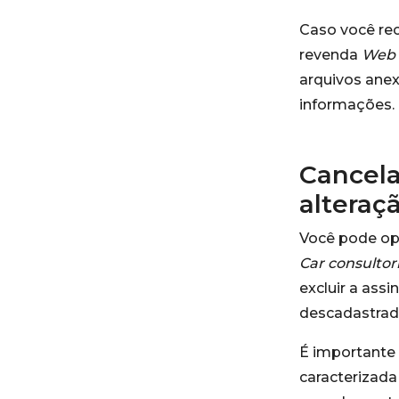
Caso você re
revenda
Web 
arquivos anexa
informações.
Cancela
alteraç
Você pode opt
Car consultor
excluir a assi
descadastrado
É importante 
caracterizada 