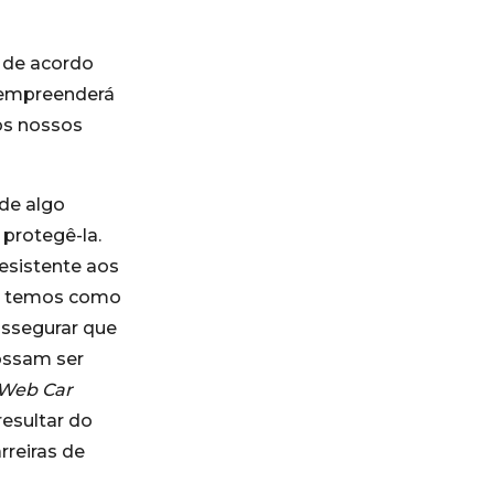
á de acordo
empreenderá
os nossos
ade algo
 protegê-la.
esistente aos
ão temos como
assegurar que
ossam ser
Web Car
esultar do
reiras de