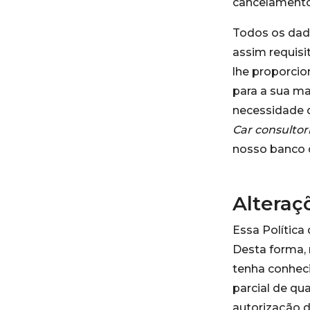
cancelamento 
Todos os dad
assim requisi
lhe proporcio
para a sua m
necessidade 
Car consultor
nosso banco 
Alteraç
Essa Política
Desta forma,
tenha conheci
parcial de qu
autorização 