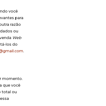
ando você
evantes para
outra razão
 dados ou
revenda
Web
etá-los do
r@gmail.com
.
uer momento.
a que você
 total ou
ressa