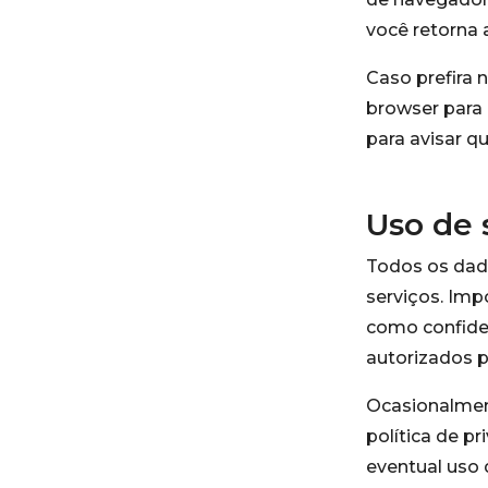
você retorna 
Caso prefira 
browser para 
para avisar q
Uso de 
Todos os dad
serviços. Imp
como confiden
autorizados p
Ocasionalment
política de p
eventual uso