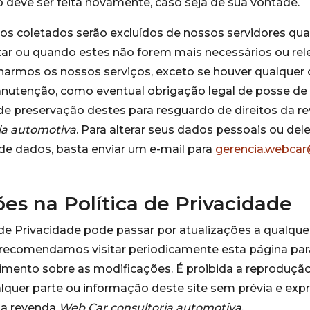
deve ser feita novamente, caso seja de sua vontade.
os coletados serão excluídos de nossos servidores qu
tar ou quando estes não forem mais necessários ou rel
narmos os nossos serviços, exceto se houver qualquer 
anutenção, como eventual obrigação legal de posse de
de preservação destes para resguardo de direitos da 
ia automotiva
. Para alterar seus dados pessoais ou del
de dados, basta enviar um e-mail para
gerencia.webca
ões na Política de Privacidade
 de Privacidade pode passar por atualizações a qualq
 recomendamos visitar periodicamente esta página par
mento sobre as modificações. É proibida a reprodução
alquer parte ou informação deste site sem prévia e exp
da revenda
Web Car consultoria automotiva
.