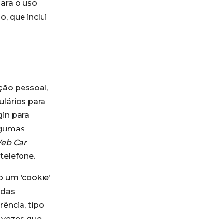
para o uso
, que inclui
ção pessoal,
lários para
gin para
algumas
eb Car
telefone.
o um ‘cookie’
adas
ência, tipo
e vezes que