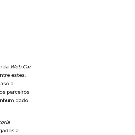
enda
Web Car
tre estes,
caso a
os parceiros
Nenhum dado
oria
gados a